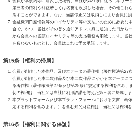
会員が本規約等に違反した場合、当社が第21条に従って本サー
第三者の権利や利益若しくは名誉を毀損した場合、その他これ
消すことができます。なお、当該停止又は取消しにより会員に損
金融機関口座情報等のロイヤリティ等の支払いのために必要な
合で、かつ、当社がその旨を通知アドレス宛に通知した日から
から会員への当該ロイヤリティ等の支払義務も消滅します。当
を負わないものとし、会員はこれに予め承諾します。
【権利の帰属】
会員が創作した本作品、及び本データの著作権（著作権法第27
会員が創作した本二次作品及び本二次作品にかかる本データに
る著作権（著作権法第27条及び第28条に規定する権利を含み
切の権利は、当社又は当社に利用許諾を与えた第三者に帰属しま
本プラットフォーム及び本プラットフォームにおける文書、画像
定する権利を含みます。）を含む知的財産権は、当社又は権利を
【権利に関する保証】