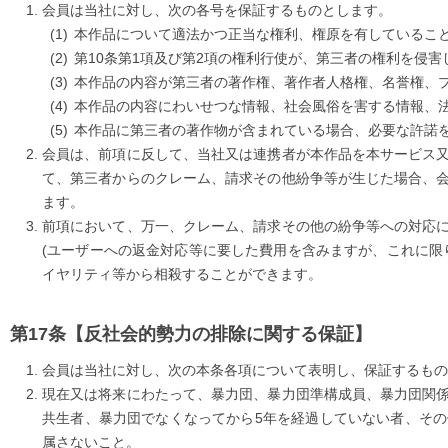
会員は当社に対し、次の各号を保証するものとします。
本作品について適法かつ正当な権利、権原を有しているこ
第10条第1項及び第2項の権利行使が、第三者の権利を侵害
本作品の内容が第三者の著作権、著作者人格権、名誉権、
本作品の内容にわいせつな情報、社会風俗を害する情報、
本作品に第三者の著作物が含まれている場合、必要な許諾
会員は、前項に反して、当社又は連携者が本作品を本サービス
て、第三者からのクレーム、請求その他紛争等が生じた場合、
ます。
前項において、万一、クレーム、請求その他の紛争等への対応
(ユーザーへの返金対応等に要した費用を含みますが、これに限
イヤリティ等から相殺することができます。
【反社会的勢力の排除に関する保証】
会員は当社に対し、次の本条各項について表明し、保証するもの
現在又は将来にわたって、暴力団、暴力団準構成員、暴力団関
共生者、暴力団でなくなってから5年を経過していない者、そ
属さないこと。