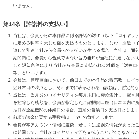
いません。
【許諾料の支払い】
当社は、会員からの本作品に係る許諾の対価（以下「ロイヤリ
に定める料率を乗じた額を支払うものとします。なお、別途ロイヤ
連して別途当社から会員への支払いが生じる場合、当社は、通
期間内に、会員から合意できない旨の通知が当社に到達しない限
した通知条件により当社から会員に支払われる対価を「対象ロ
等」といいます)。
会員は、管理画面において、前日までの本作品の販売数、ロイ
翌月末日の時点とし、それまでに表示される当該額は、暫定的な
当社は、当月分のロイヤリティを毎月末日に締め集計し、翌々
を控除した残額を、会員が指定した金融機関口座（日本国内に
払日が金融機関の休業日の場合、直前の営業日を支払日とします
前項の送金に要する手数料は、当社の負担とします。
会員が本アカウント情報に虚偽、若しくは過誤の情報があった
に起因して、当社がロイヤリティ等を支払うことができなかった