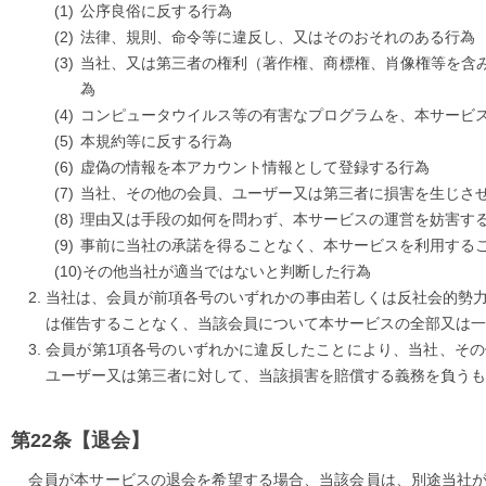
公序良俗に反する行為
法律、規則、命令等に違反し、又はそのおそれのある行為
当社、又は第三者の権利（著作権、商標権、肖像権等を含
為
コンピュータウイルス等の有害なプログラムを、本サービ
本規約等に反する行為
虚偽の情報を本アカウント情報として登録する行為
当社、その他の会員、ユーザー又は第三者に損害を生じさ
理由又は手段の如何を問わず、本サービスの運営を妨害す
事前に当社の承諾を得ることなく、本サービスを利用する
その他当社が適当ではないと判断した行為
当社は、会員が前項各号のいずれかの事由若しくは反社会的勢
は催告することなく、当該会員について本サービスの全部又は一
会員が第1項各号のいずれかに違反したことにより、当社、そ
ユーザー又は第三者に対して、当該損害を賠償する義務を負うも
【退会】
会員が本サービスの退会を希望する場合、当該会員は、別途当社