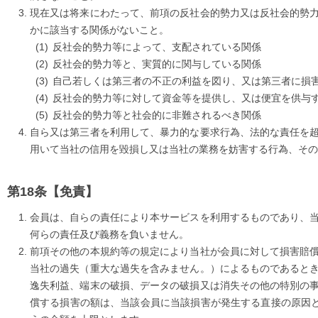
現在又は将来にわたって、前項の反社会的勢力又は反社会的勢
かに該当する関係がないこと。
反社会的勢力等によって、支配されている関係
反社会的勢力等と、実質的に関与している関係
自己若しくは第三者の不正の利益を図り、又は第三者に損
反社会的勢力等に対して資金等を提供し、又は便宜を供与
反社会的勢力等と社会的に非難されるべき関係
自ら又は第三者を利用して、暴力的な要求行為、法的な責任を
用いて当社の信用を毀損し又は当社の業務を妨害する行為、その
【免責】
会員は、自らの責任により本サービスを利用するものであり、
何らの責任及び義務を負いません。
前項その他の本規約等の規定により当社が会員に対して損害賠
当社の過失（重大な過失を含みません。）によるものであると
逸失利益、端末の破損、データの破損又は消失その他の特別の
償する損害の額は、当該会員に当該損害が発生する直接の原因と